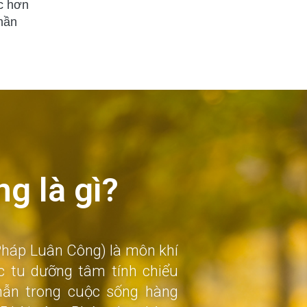
c hơn
hần
g là gì?
Pháp Luân Công) là môn khí
c tu dưỡng tâm tính chiểu
hẫn trong cuộc sống hàng