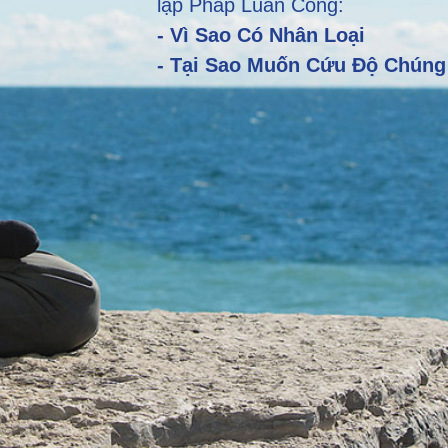
lập Pháp Luân Công:
- Vì Sao Có Nhân Loại
- Tại Sao Muốn Cứu Độ Chúng