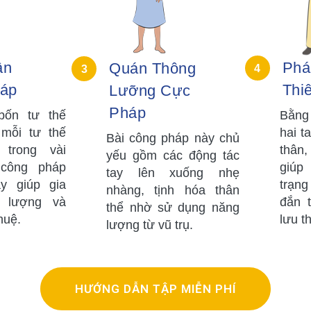
ân
Phá
Quán Thông
4
3
háp
Thi
Lưỡng Cực
Pháp
ốn tư thế
Bằng
 mỗi tư thế
hai t
Bài công pháp này chủ
trong vài
thân,
yếu gồm các động tác
 công pháp
giúp
tay lên xuống nhẹ
y giúp gia
trạn
nhàng, tịnh hóa thân
 lượng và
đắn 
thể nhờ sử dụng năng
huệ.
lưu t
lượng từ vũ trụ.
HƯỚNG DẪN TẬP MIỄN PHÍ