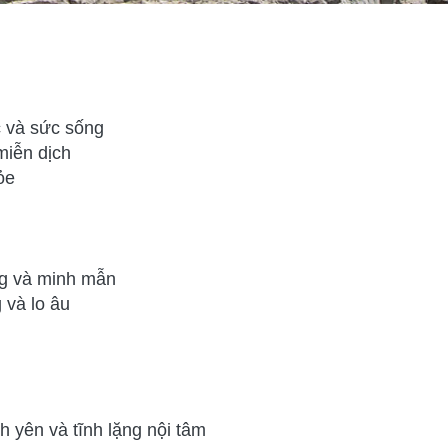
c và sức sống
iễn dịch
ỏe
ng và minh mẫn
 và lo âu
 yên và tĩnh lặng nội tâm