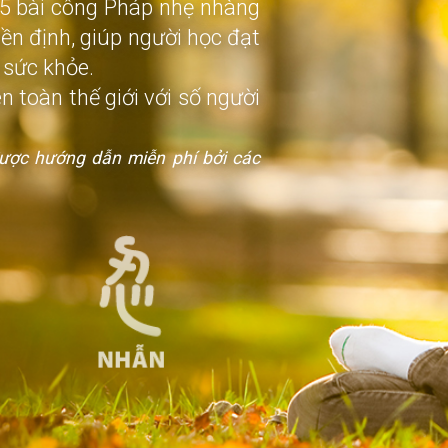
 5 bài công Pháp nhẹ nhàng
iền định, giúp người học đạt
 sức khỏe.
n toàn thế giới với số người
ược hướng dẫn miễn phí bởi các