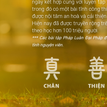
ngày kết hợp cùng với luyện tập
trong đó có một bài tĩnh công th
được nội tâm an hoà và cải thiện
Hiện nay đã được truyền rộng trê
theo học hơn 100 triệu người.
*** Các bài tập Pháp Luân Đại Pháp đ
tình nguyện viên.