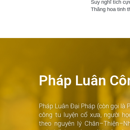
Suy nghĩ tích cự
Thăng hoa tinh t
Pháp Luân Côn
Pháp Luân Đại Pháp (còn gọi là 
công tu luyện cổ xưa, người họ
theo nguyên lý Chân–Thiện–N